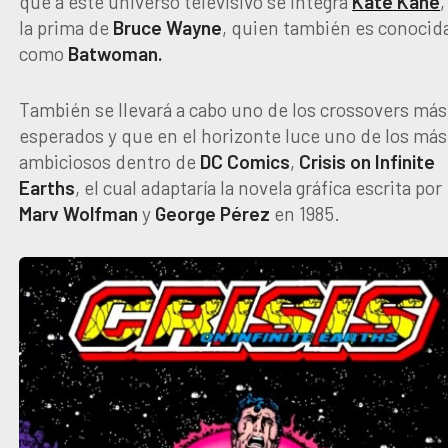
que a este universo televisivo se integra
Kate
Kane
,
la prima de
Bruce
Wayne
, quien también es conocid
como
Batwoman.
También se llevará a cabo uno de los crossovers más
esperados y que en el horizonte luce uno de los más
ambiciosos dentro de
DC
Comics
,
Crisis
on
Infinite
Earths
, el cual adaptaría la novela gráfica escrita por
Marv
Wolfman
y
George
Pérez
en 1985.