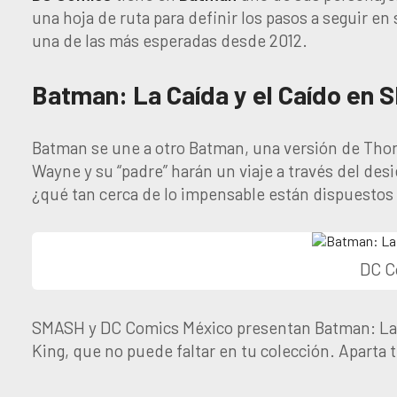
una hoja de ruta para definir los pasos a seguir en
una de las más esperadas desde 2012.
Batman: La Caída y el Caído en
Batman se une a otro Batman, una versión de Tho
Wayne y su “padre” harán un viaje a través del desi
¿qué tan cerca de lo impensable están dispuestos a
DC C
SMASH y DC Comics México presentan Batman: La ca
King, que no puede faltar en tu colección. Aparta 