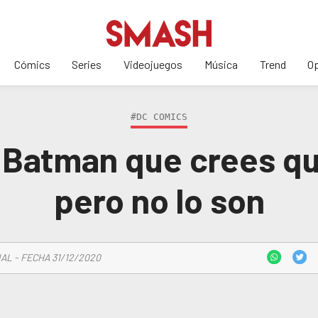
Cómics
Series
Videojuegos
Música
Trend
Op
#DC COMICS
 Batman que crees q
pero no lo son
AL - FECHA 31/12/2020