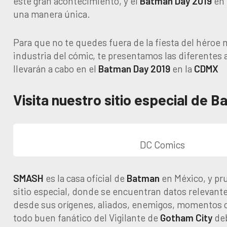
este gran acontecimiento, y el
Batman Day 2019
en 
una manera única.
Para que no te quedes fuera de la fiesta del héroe 
industria del cómic, te presentamos las diferentes 
llevarán a cabo en el
Batman Day 2019
en la
CDMX
Visita nuestro sitio especial de 
DC Comics
SMASH
es la casa oficial de
Batman
en México, y pru
sitio especial, donde se encuentran datos relevante
desde sus orígenes, aliados, enemigos, momentos c
todo buen fanático del Vigilante de
Gotham City
deb