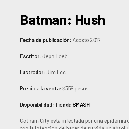
Batman: Hush
Fecha de publicación:
Agosto 2017
Escritor
: Jeph Loeb
Ilustrador
: Jim Lee
Precio a la venta:
$359
pesos
Disponibilidad: Tienda
SMASH
Gotham City está infectada por una epidemia 
con la intención de hacer de su vida un absolu