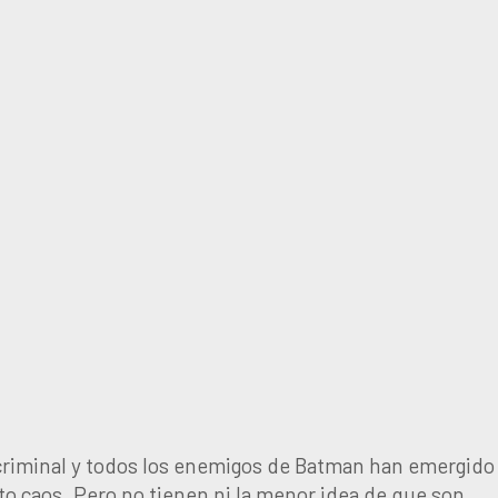
criminal y todos los enemigos de Batman han emergido
to caos. Pero no tienen ni la menor idea de que son