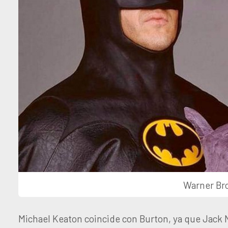
Warner Bro
Michael Keaton coincide con Burton, ya que Jack N