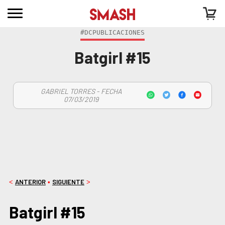
#DCPUBLICACIONES
Batgirl #15
GABRIEL TORRES - FECHA
07/03/2019
ANTERIOR
SIGUIENTE
<
•
>
Batgirl #15