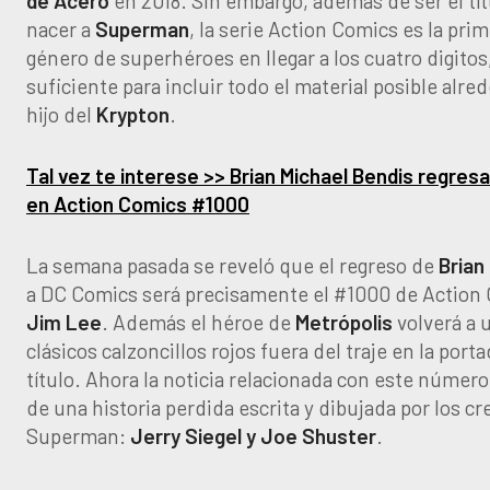
de Acero
en 2018. Sin embargo, además de ser el tít
nacer a
Superman
, la serie Action Comics es la prim
género de superhéroes en llegar a los cuatro digitos
suficiente para incluir todo el material posible alre
hijo del
Krypton
.
Tal vez te interese >> Brian Michael Bendis regres
en Action Comics #1000
La semana pasada se reveló que el regreso de
Brian
a DC Comics será precisamente el #1000 de Action 
Jim Lee
. Además el héroe de
Metrópolis
volverá a 
clásicos calzoncillos rojos fuera del traje en la port
título. Ahora la noticia relacionada con este número 
de una historia perdida escrita y dibujada por los c
Superman:
Jerry Siegel y Joe Shuster
.